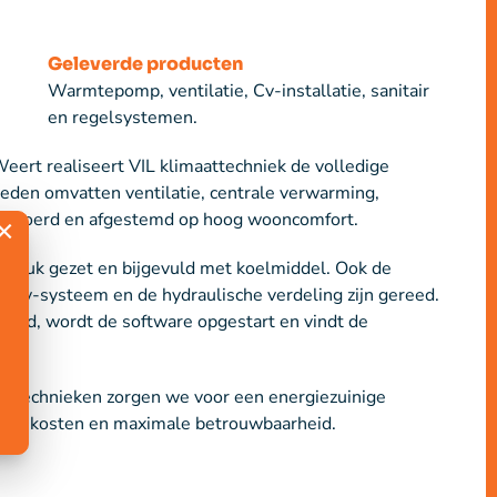
Geleverde producten
Warmtepomp, ventilatie, Cv-installatie, sanitair
en regelsystemen.
Weert realiseert VIL klimaattechniek de volledige
den omvatten ventilatie, centrale verwarming,
itgevoerd en afgestemd op hoog wooncomfort.
×
 druk gezet en bijgevuld met koelmiddel. Ook de
t Cv-systeem en de hydraulische verdeling zijn gereed.
eerd, wordt de software opgestart en vindt de
e technieken zorgen we voor een energiezuinige
ergiekosten en maximale betrouwbaarheid.