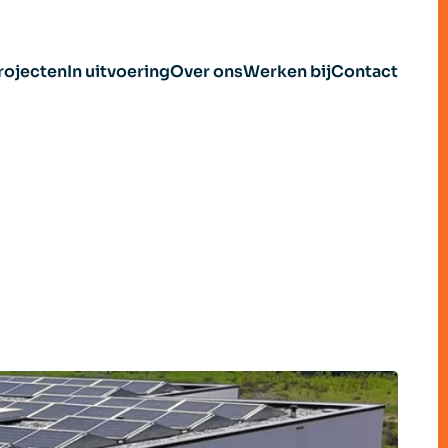
rojecten
In uitvoering
Over ons
Werken bij
Contact