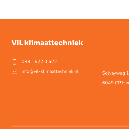
VIL klimaattechniek
088 - 622 0 622
info@vil-klimaattechniek.nl
Solvayweg 
6049 CP He