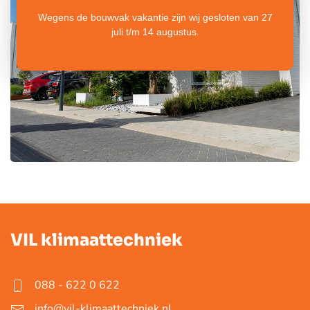
Wegens de bouwvak vakantie zijn wij gesloten van 27
juli t/m 14 augustus.
VIL klimaattechniek
088 - 622 0 622
info@vil-klimaattechniek.nl