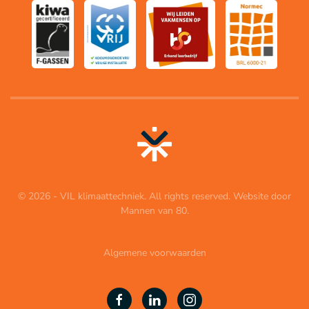
©
2026
- VIL klimaattechniek. All rights reserved. Website door
Mannen van 80
.
Algemene voorwaarden