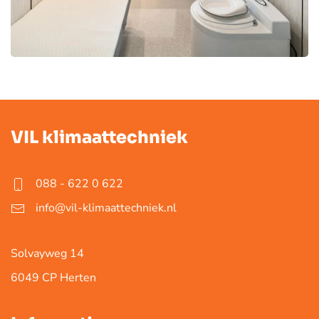
VIL klimaattechniek
088 - 622 0 622
info@vil-klimaattechniek.nl
Solvayweg 14
6049 CP Herten