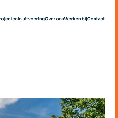
rojecten
In uitvoering
Over ons
Werken bij
Contact