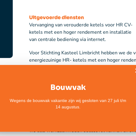
Uitgevoerde diensten
Vervanging van verouderde ketels voor HR CV-
ketels met een hoger rendement en installatie
van centrale bediening via internet.
Voor Stichting Kasteel Limbricht hebben we de v
energiezuinige HR- ketels met een hoger rende
warmte. De installatie werd verder geoptimalisee
verwarming op afstand kan worden beheerd voor 
Bouwvak
Met deze verduurzamingsmaatregel werd het comfo
het energieverbruik word verlaagd, wat bijdraag
Wegens de bouwvak vakantie zijn wij gesloten van 27 juli t/m
14 augustus.
Omdat het om een monumentaal gebouw ging, br
uitdagingen met zich mee. Zoals het behoud van
ingrijpmogelijkheden in de bestaande structuur.
we alle werkzaamheden succesvol kunnen afron