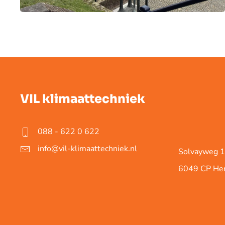
VIL klimaattechniek
088 - 622 0 622
info@vil-klimaattechniek.nl
Solvayweg 
6049 CP He