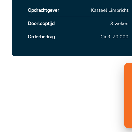
Opdrachtgever
Kasteel Limbricht
Doorlooptijd
3 weken
Orderbedrag
Ca. € 70.000