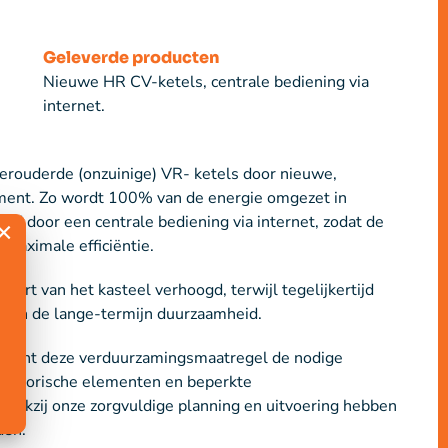
Geleverde producten
Nieuwe HR CV-ketels, centrale bediening via
internet.
erouderde (onzuinige) VR- ketels door nieuwe,
ment. Zo wordt 100% van de energie omgezet in
rd door een centrale bediening via internet, zodat de
×
maximale efficiëntie.
rt van het kasteel verhoogd, terwijl tegelijkertijd
t aan de lange-termijn duurzaamheid.
acht deze verduurzamingsmaatregel de nodige
 historische elementen en beperkte
 Dankzij onze zorgvuldige planning en uitvoering hebben
den.