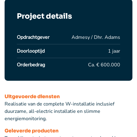
Project details
Opdrachtgever
Admesy / Dhr. Adams
Doorlooptijd
1 jaar
Orderbedrag
Ca. € 600.000
Uitgevoerde diensten
Realisatie van de complete W-installatie inclusief
duurzame, all-electric installatie en slimme
energiemonitoring.
Geleverde producten