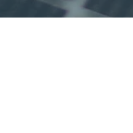
Wij zijn
VIL
klimaattechniek